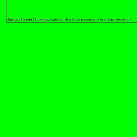
Ищущий Путник! Присядь, отдохни! Чем богат поделись , а чем беден возьми!!!