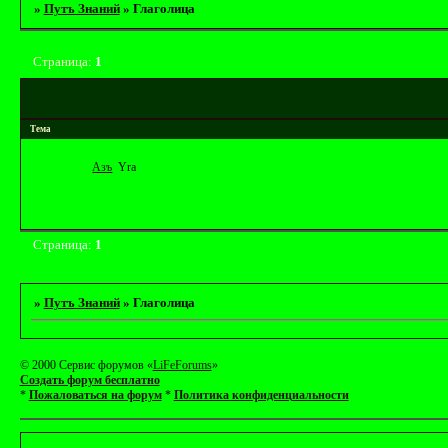
»
Путъ Знаний
»
Глаголица
Страница:
1
Тема
Азъ
Yrа
Страница:
1
»
Путъ Знаний
»
Глаголица
© 2000 Сервис форумов «
LiFeForums
»
Создать форум бесплатно
*
Пожаловаться на форум
*
Политика конфиденциальности