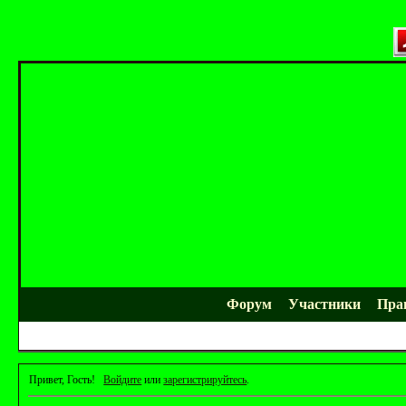
Форум
Участники
Пра
Привет, Гость!
Войдите
или
зарегистрируйтесь
.