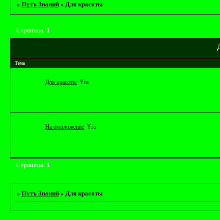
»
Путъ Знаний
»
Для красоты
Страница:
1
Тема
Для красоты
Yrа
На омоложение
Yrа
Страница:
1
»
Путъ Знаний
»
Для красоты