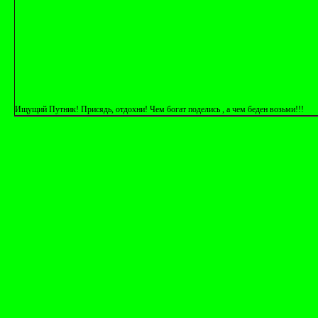
Ищущий Путник! Присядь, отдохни! Чем богат поделись , а чем беден возьми!!!