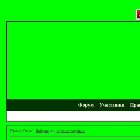
Форум
Участники
Пра
Привет, Гость!
Войдите
или
зарегистрируйтесь
.