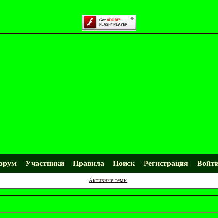
орум
Участники
Правила
Поиск
Регистрация
Войт
Активные темы