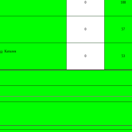
0
188
0
57
из
Каталея
0
53