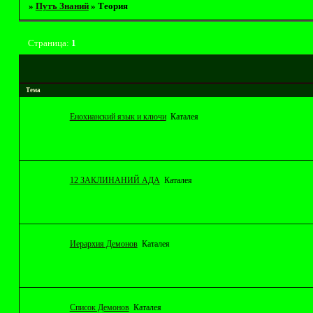
»
Путъ Знаний
»
Теория
Страница:
1
Тема
Енохианский язык и ключи
Каталея
12 ЗАКЛИНАНИЙ АДА
Каталея
Иерархия Демонов
Каталея
Список Демонов
Каталея