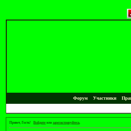
Форум
Участники
Пра
Привет, Гость!
Войдите
или
зарегистрируйтесь
.