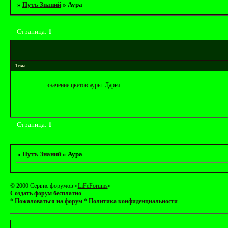
»
Путъ Знаний
»
Аура
Страница:
1
Тема
значение цветов ауры
Дарья
Страница:
1
»
Путъ Знаний
»
Аура
© 2000 Сервис форумов «
LiFeForums
»
Создать форум бесплатно
*
Пожаловаться на форум
*
Политика конфиденциальности