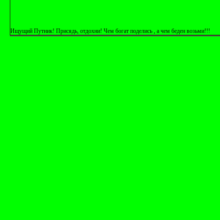
Ищущий Путник! Присядь, отдохни! Чем богат поделись , а чем беден возьми!!!