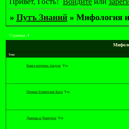
Привет, Гость!
Войдите
или
зарег
»
Путъ Знаний
»
Мифология и
Страница:
1
Мифоло
Тема
Книга мертвых Амдуат
Yrа
Первые Египетские Боги
Yrа
Демоны и Демиурги
Yrа