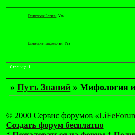
Египетские Богини
Yrа
Египетская мифология
Yrа
Страница:
1
»
Путъ Знаний
»
Мифология и
© 2000 Сервис форумов «
LiFeForu
Создать форум бесплатно
*
Пожаловаться на форум
*
Поли