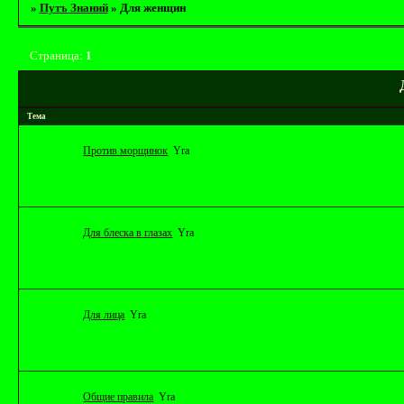
»
Путъ Знаний
»
Для женщин
Страница:
1
Тема
Против морщинок
Yrа
Для блеска в глазах
Yrа
Для лица
Yrа
Общие правила
Yrа