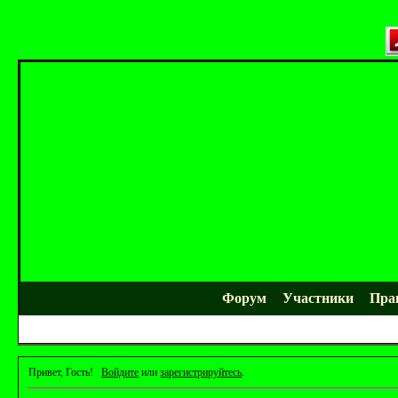
Форум
Участники
Пра
Привет, Гость!
Войдите
или
зарегистрируйтесь
.