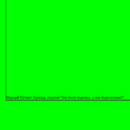
Ищущий Путник! Присядь, отдохни! Чем богат поделись , а чем беден возьми!!!