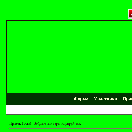
Форум
Участники
Пра
Привет, Гость!
Войдите
или
зарегистрируйтесь
.