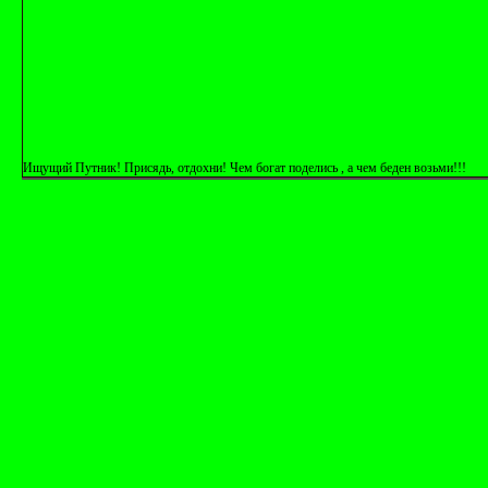
Ищущий Путник! Присядь, отдохни! Чем богат поделись , а чем беден возьми!!!