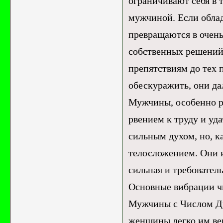
ограничивают себя в 
мужчиной. Если облад
превращаются в очен
собственных решений,
препятствиям до тех 
обескуражить, они да
Мужчины, особенно р
рвением к труду и уд
сильным духом, но, к
телосложением. Они и
сильная и требователь
Основные вибрации чи
Мужчины с Числом Ду
женщины легко им вер