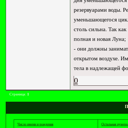
дня уменьшающегося 
резервуарами воды. Р
уменьшающегося цикл
столь сильна. Так ка
полная и новая Луна;
- они должны занимат
открытом воздухе. Им
тела в надлежащей фо
0
Страница:
1
П
Число имени и рождения
Остальная нумеро