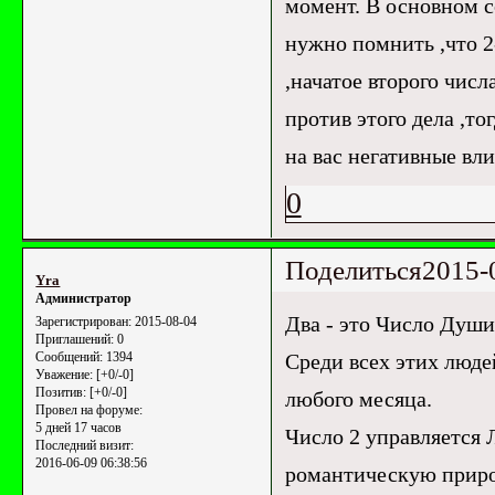
момент. В основном с
нужно помнить ,что 2
,начатое второго числ
против этого дела ,то
на вас негативные вл
0
Поделиться
2015-
Yrа
Администратор
Два - это Число Души 
Зарегистрирован
: 2015-08-04
Приглашений:
0
Среди всех этих люде
Сообщений:
1394
Уважение:
[+0/-0]
Позитив:
[+0/-0]
любого месяца.
Провел на форуме:
5 дней 17 часов
Число 2 управляется 
Последний визит:
2016-06-09 06:38:56
романтическую приро