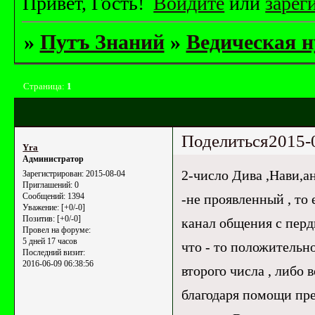
Привет, Гость!
Войдите
или
зарег
»
Путъ Знаний
»
Ведическая 
Страница:
1
Поделиться
2015-
Yrа
Администратор
2-число Дива ,Нави,а
Зарегистрирован
: 2015-08-04
Приглашений:
0
-не проявленный , то
Сообщений:
1394
Уважение:
[+0/-0]
Позитив:
[+0/-0]
канал общения с перд
Провел на форуме:
5 дней 17 часов
что - то положительно
Последний визит:
2016-06-09 06:38:56
второго числа , либо 
благодаря помощи пре