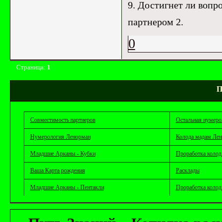
9. Достигнет ли вопр
партнером 2.
0
Страница:
1
П
Совместимость партнеров
Остальная нумеро
Нумерология Ленорман
Колода мадам Ле
Младшие Арканы - Кубки
Проработка колод
Ваша Карта рождения
Расклады
Младшие Арканы - Пентакли
Проработка колод