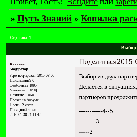
Привет, Гость!
Войдите
или
зарег
»
Путъ Знаний
»
Копилка рас
Страница:
1
Выбор 
Поделиться
2015-
Каталея
Модератор
Выбор из двух партне
Зарегистрирован
: 2015-08-09
Приглашений:
0
Делается в ситуациях
Сообщений:
1095
Уважение:
[+0/-0]
Позитив:
[+0/-0]
партнеров продолжит
Провел на форуме:
1 день 12 часов
-----------4--5
Последний визит:
2016-01-30 21:14:42
--------3
-----2