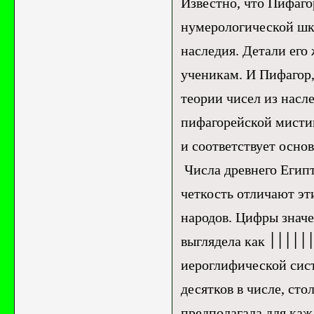
Известно, что Пифаго
нумерологической шко
наследия. Детали его 
ученикам. И Пифагор,
теории чисел из насле
пифагорейской мисти
и соответствует осно
Числа древнего Египт
четкость отличают эт
народов. Цифры значением ме
выглядела как ׀׀׀׀׀׀. Число 10 обозначалось перевернутой подковой в
иероглифической сист
десятков в числе, ст
предполагала для каж