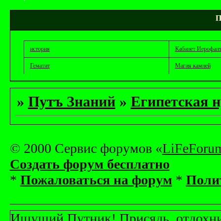
П
история
Кабинет Иерофан
Гематит
Магия камней
»
Путъ Знаний
»
Египетская 
© 2000 Сервис форумов «
LiFeForu
Создать форум бесплатно
*
Пожаловаться на форум
*
Поли
Ищущий Путник! Присядь, отдохни! 