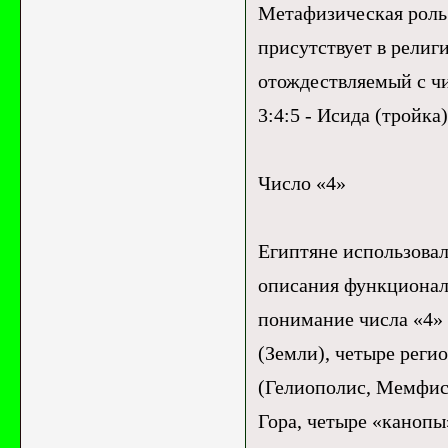
Метафизическая роль 
присутствует в религ
отождествляемый с чи
3:4:5 - Исида (тройка)
Число «4»
Египтяне использовали
описания функционал
понимание числа «4» 
(Земли), четыре реги
(Гелиополис, Мемфис,
Гора, четыре «канопы