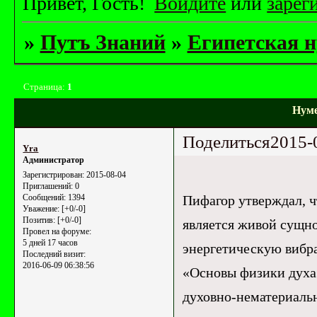
Привет, Гость!
Войдите
или
зарег
»
Путъ Знаний
»
Египетская 
Страница:
1
Нуме
Поделиться
2015-
Yrа
Администратор
Зарегистрирован
: 2015-08-04
Приглашений:
0
Пифагор утверждал, ч
Сообщений:
1394
Уважение:
[+0/-0]
Позитив:
[+0/-0]
является живой сущно
Провел на форуме:
5 дней 17 часов
энергетическую вибра
Последний визит:
2016-06-09 06:38:56
«Основы физики духа»
духовно-нематериальн