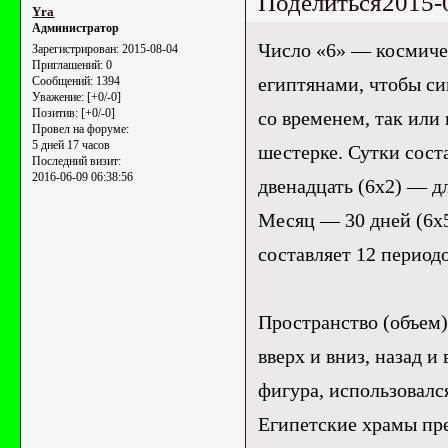
Поделиться
2015-
Yrа
Администратор
Число «6» — космичес
Зарегистрирован
: 2015-08-04
Приглашений:
0
египтянами, чтобы си
Сообщений:
1394
Уважение:
[+0/-0]
Позитив:
[+0/-0]
со временем, так или
Провел на форуме:
5 дней 17 часов
шестерке. Сутки соста
Последний визит:
2016-06-09 06:38:56
двенадцать (6x2) — дл
Месяц — 30 дней (6x5
составляет 12 периодо
Пространство (объем)
вверх и вниз, назад и
фигура, использовался
Египетские храмы пр