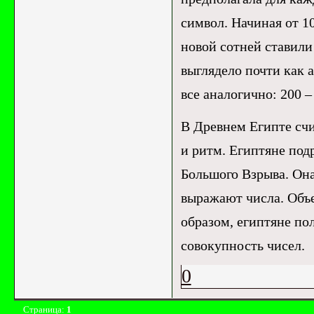
символ. Начиная от 1
новой сотней ставили
выглядело почти как а
все аналогично: 200 – 
В Древнем Египте счи
и ритм. Египтяне под
Большого Взрыва. Она
выражают числа. Объе
образом, египтяне по
совокупность чисел.
0
Страница:
1