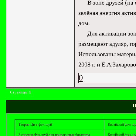
В зоне друзей (на се
зелёная энергия акти
дом.
Для активации зоны 
размещают адуляр, го
Использованы матери
2008 г. и Е.А.Захаров
0
Страница:
1
П
Теория Ци в фэн-шуй
Китайский фэн-ш
8 советов Фэн-шуй для привлечения богатства
Китайский фэн-ш