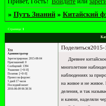
Привет, Гость!
Войдите
или
зарег
»
Путъ Знаний
»
Китайский ф
Страница:
1
Ка
Поделиться
2015-
Yrа
Администратор
Древнее китайское у
Зарегистрирован
: 2015-08-04
Приглашений:
0
многолетние наблюден
Сообщений:
1394
Уважение:
[+0/-0]
Позитив:
[+0/-0]
наблюдениях за приро
Провел на форуме:
5 дней 17 часов
на живое и не живое.
Последний визит:
2016-06-09 06:38:56
деления, и так назыв
и камни, наделяли ч