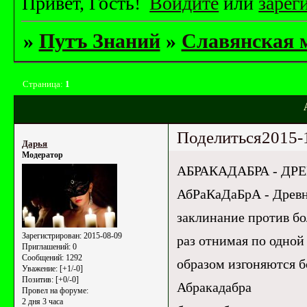
Привет, Гость!
Войдите
или
зарег
»
Путъ Знаний
»
Славянская 
Страница:
1
Поделиться
2015-
Дарья
Модератор
АБРАКАДАБРА - Д
АбРаКаДаБрА - Древн
заклинание против бо
Зарегистрирован
: 2015-08-09
раз отнимая по одной
Приглашений:
0
Сообщений:
1292
образом изгоняются б
Уважение:
[+1/-0]
Позитив:
[+0/-0]
Абракадабра
Провел на форуме:
2 дня 3 часа