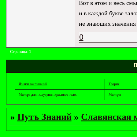
Вот в этом и весь смы
и в каждой букве зало
не знающих значения 
0
Страница:
1
П
Языки заклинаний
Теория
Мантра для похудения,красивое тело.
Мантры
»
Путъ Знаний
»
Славянская 