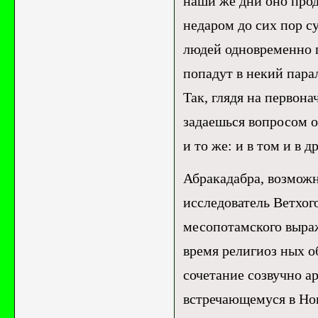
наши же дни оно прод
недаром до сих пор с
людей одновременно пр
попадут в некий пара
Так, глядя на первона
задаешься вопросом о
и то же: и в том и в 
Абракадабра, возможн
исследователь Ветхог
месопотамского выра
время религиоз ных об
сочетание созвучно а
встречающемуся в Нов