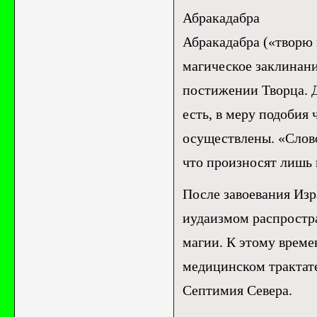
Абракадабра
Абракадабра («творю
магическое заклинани
постижении Творца. Д
есть, в меру подобия 
осуществлены. «Слово
что произносят лишь 
После завоевания Изр
иудаизмом распростра
магии. К этому време
медицинском трактате
Септимия Севера.