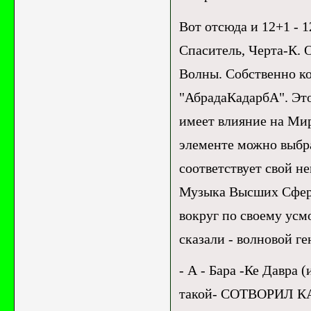
Вот отсюда и 12+1 - 1
Спаситель, Черта-К. О
Волны. Собственно ко
"АбрадаКадарбА". Это
имеет влияние на Мир
элементе можно выбр
соответствует свой н
Музыка Высших Сфер.
вокруг по своему усм
сказали - волновой ге
- А - Бара -Ке Давра (ивр.)'הברא כדבר ה" -дословный перевод
такой- СОТВОРИЛ К