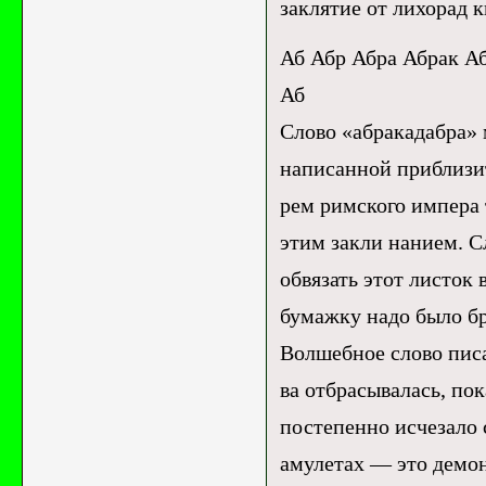
заклятие от лихорад 
Аб Абр Абра Абрак А
Аб
Слово «абракадабра» 
написанной приблизит
рем римского импера 
этим закли нанием. С
обвязать этот листок 
бумажку надо было бро
Волшебное слово писа
ва отбрасывалась, пок
постепенно исчезало 
амулетах — это демон