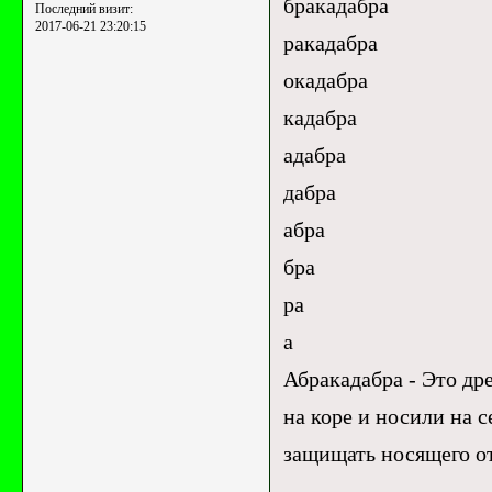
бракадабра
Последний визит:
2017-06-21 23:20:15
ракадабра
окадабра
кадабра
адабра
дабра
абра
бра
ра
а
Абракадабра - Это др
на коре и носили на с
защищать носящего от 