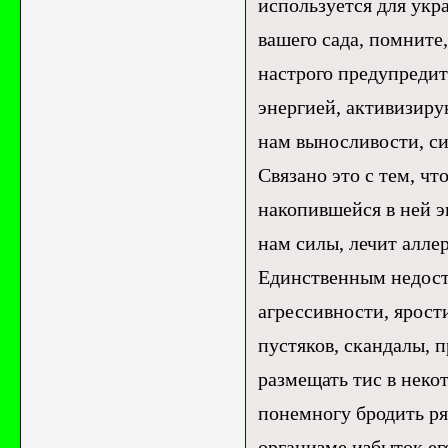
используется для укр
вашего сада, помните,
настрого предупредит
энергией, активизир
нам выносливости, си
Связано это с тем, чт
накопившейся в ней э
нам силы, лечит алле
Единственным недоста
агрессивности, ярост
пустяков, скандалы, 
размещать тис в неко
понемногу бродить ря
организме избыток ег