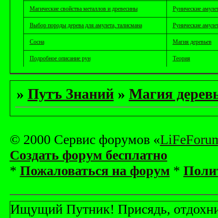
Магические свойства металлов и древесины
Рунические амуле
Выбор породы дерева для амулета, талисмана
Рунические амуле
Сосна
Магия деревьев
Подробное описание рун
Теория
»
Путъ Знаний
»
Магия дерев
© 2000 Сервис форумов «
LiFeForu
Создать форум бесплатно
*
Пожаловаться на форум
*
Поли
Ищущий Путник! Присядь, отдохни! 