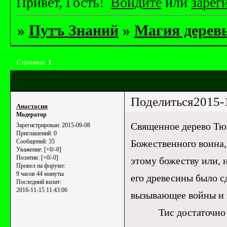
Привет, Гость!
Войдите
или
зарег
»
Путъ Знаний
»
Магия дерев
Страница:
1
Поделиться
2015-
Анастасия
Модератор
Священное дерево Тюр
Зарегистрирован
: 2015-09-08
Приглашений:
0
Божественного воина,
Сообщений:
35
Уважение:
[+0/-0]
Позитив:
[+0/-0]
этому божеству или, н
Провел на форуме:
9 часов 44 минуты
его древесины было с
Последний визит:
2016-11-15 11:43:06
вызывающее войны и 
Тис достаточно кра