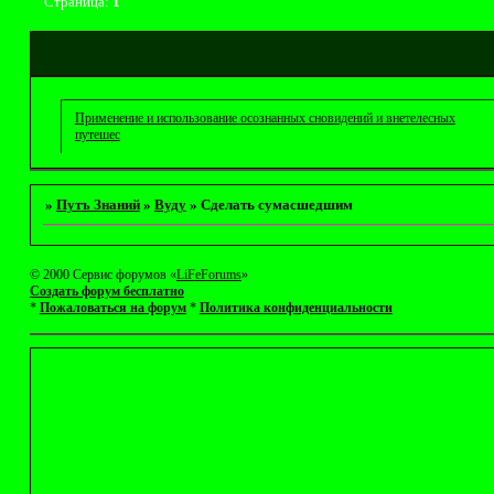
Страница:
1
Применение и использование осознанных сновидений и внетелесных
путешес
»
Путъ Знаний
»
Вуду
»
Сделать сумасшедшим
© 2000 Сервис форумов «
LiFeForums
»
Создать форум бесплатно
*
Пожаловаться на форум
*
Политика конфиденциальности