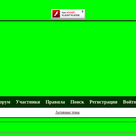
орум
Участники
Правила
Поиск
Регистрация
Войт
Активные темы