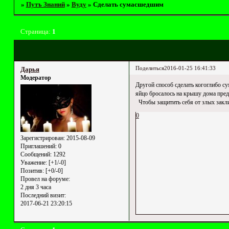
»
Путъ Знаний
»
Вуду
»
Сделать сумасшедшим
Страница:
1
Поделиться
2016-01-25 16:41:33
Дарья
Модератор
Другой способ сделать когоглибо с
яйцо бросалось на крышу дома пред
Чтобы защитить себя от злых заклин
0
Зарегистрирован
: 2015-08-09
Приглашений:
0
Сообщений:
1292
Уважение:
[+1/-0]
Позитив:
[+0/-0]
Провел на форуме:
2 дня 3 часа
Последний визит:
2017-06-21 23:20:15