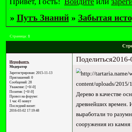
Привет, Гость!
Войдите
или
зарег
»
Путъ Знаний
»
Забытая исто
Страница:
1
Стр
Поделиться
2016-
Иерофантъ
Модератор
Зарегистрирован
: 2015-11-13
Приглашений:
0
Сообщений:
28
Уважение:
[+0/-0]
Позитив:
[+0/-0]
Дерево в качестве ос
Провел на форуме:
1 час 45 минут
древнейших времен. И
Последний визит:
2016-03-02 17:19:48
выработали то разумн
сооружения из камня