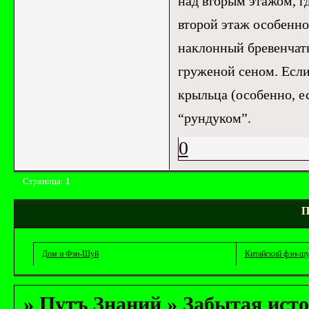
над вторым этажом, г
второй этаж особенно
наклонный бревенчаты
груженой сеном. Если
крыльца (особенно, е
“рундуком”.
0
Страница:
1
П
Дом и Фэн-Шуй
Китайский фэн-ш
»
Путъ Знаний
»
Забытая исто