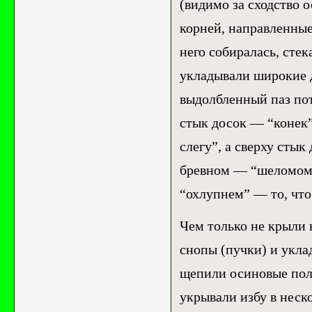
(видимо за сходство 
корней, направленные
него собиралась, стек
укладывали широкие 
выдолбленный паз пот
стык досок — “конек”
слегу”, а сверху сты
бревном — “шеломом”
“охлупнем” — то, что
Чем только не крыли 
снопы (пучки) и укла
щепили осиновые поле
укрывали избу в неск