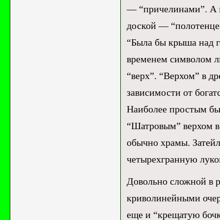
— “причелинами”. А 
доской — “полотенцем
“Была бы крыша над го
временем символом лю
“верх”. “Верхом” в д
зависимости от богат
Наиболее простым был
“Шатровым” верхом в
обычно храмы. Затей
четырехгранную луков
Довольно сложной в р
криволинейными очер
еще и “крещатую боч