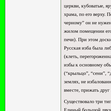
церкви, кубоватые, я
храма, по его верху. 
черному” он не нужен
жилом помещении его 
печи). При этом доск
Русская изба была либ
(клеть, перегороженн
избы к основному об
(“крыльцо”, “сени”, “
землях, не избалован
вместе, прижать друг 
Существовало три тип
Единый большой двух