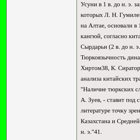
Усуни в 1 в. до н. э
которых Л. Н. Гумиле
на Алтае, основали в 
кангюй, согласно кит
Сырдарьи (2 в. до н. э. -
Тюркоязычность дина
Хиртом38, К. Сиратор
анализа китайских тра
"Наличие тюркских сло
А. Зуев, - ставит по
литературе точку зре
Казахстана и Средней
н. э."41.