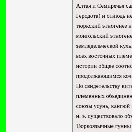
Алтая и Семиречья са
Геродота) и отнюдь н
тюркский этногенез н
монгольский этногенез
земледельческой куль
всех восточных племен
истории общее соотн
продолжающимся коче
По свидетельству кит
племенных объединений
союзы усунь, кангюй и
н. э. существовало об
Тюркоязычные гунны в