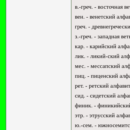
в.-греч. - восточная в
вен. - венетский алфа
греч. - древнегреческ
з.-греч. - западная ве
кар. - карийский алфа
лик. - ликий-ский алф
мес. - мессапский алф
пиц. - пиценский алф
рет. - ретский алфави
сид. - сидетский алфа
финик. - финикийский
этр. - этрусский алфав
ю.-сем. - южносемитс