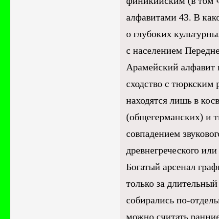
финикийским (в том 
алфавитами 43. В как
о глубоких культурн
с населением Передней
Арамейский алфавит 
сходство с тюркским 
находятся лишь в кос
(общегерманских) и т
совпадением звуковог
древнегреческого или
Богатый арсенал граф
только за длительный
собирались по-отдель
можно считать ранние