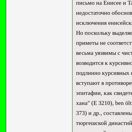
письмо на Енисее и Т
недостаточно обоснов
исключения енисейски
Но поскольку выделя
приметы не соответст
весьма уязвимы с чи
возводится к курсивн
подлинно курсивных ф
вступают в противоре
эпитафии, как свидете
хана" (E 3210), ben öl
373) и др., составлен
тюргешской династий.