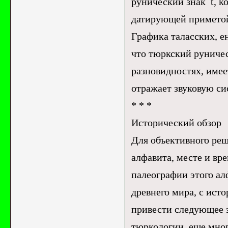
рунический знак t, к
датирующей приметой
Графика таласских, е
что тюркский руничес
разновидностях, имее
отражает звуковую си
* * *
Исторический обзор
Для объективного реш
алфавита, месте и вр
палеографии этого ал
древнего мира, с ист
привести следующее з
тюркологии, еще мног