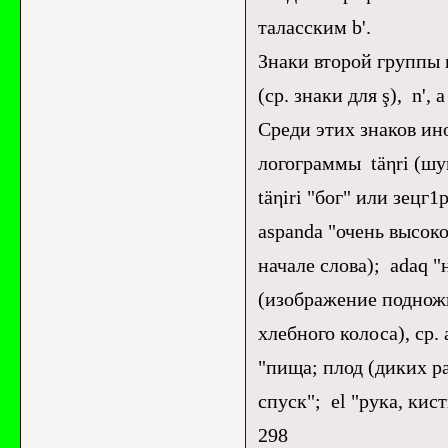
таласским b'.
Знаки второй группы в
(ср. знаки для ş), n', 
Среди этих знаков ин
логограммы täηri (шуме
täηiri "бог" или зецг
aspanda "очень высоко
начале слова); adaq "
(изображение подножн
хлебного колоса), ср.
"пища; плод (диких рас
спуск"; el "рука, кист
298