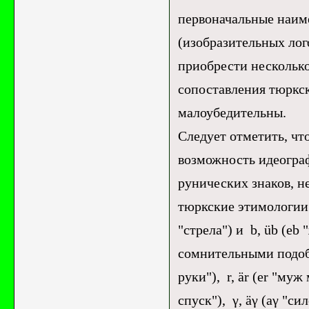
первоначальные наиме
(изобразительных лог
приобрести нескольк
сопоставления тюркс
малоубедительны.
Следует отметить, что
возможность идеогра
рунических знаков, н
тюркские этимологии д
"стрела") и b, üb (eb
сомнительными подобн
руки"), r, är (er "муж
спуск"), γ, äγ (аγ "си