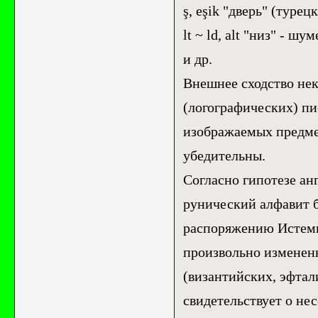
ş, eşik "дверь" (туре
lt ~ ld, alt "низ" -
и др.
Внешнее сходство не
(логографических) пи
изображаемых предме
убедительны.
Согласно гипотезе ан
рунический алфавит бы
распоряжению Истеми-
произвольно измененн
(византийских, эфтал
свидетельствует о не