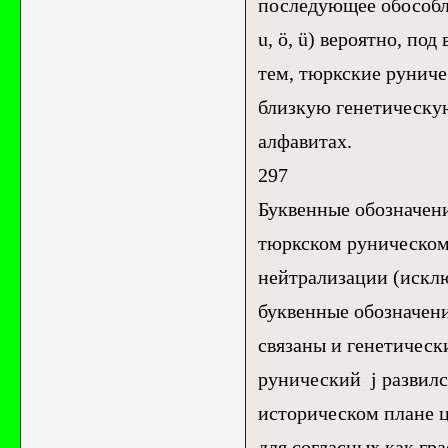
последующее обособлен
u, ö, ü) вероятно, под
тем, тюркские руничес
близкую генетическую 
алфавитах.
297
Буквенные обозначени
тюркском руническом 
нейтрализации (исключ
буквенные обозначени
связаны и генетическ
рунический j развился
историческом плане ц
для согласных как гр