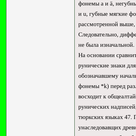
фонемы a и ä, негубн
и u, губные мягкие ф
рассмотренной выше, 
Следовательно, диффе
не была изначальной.
На основании сравнит
рунические знаки для
обозначавшему началь
фонемы *k) перед раз
восходит к общеалтай
рунических надписей,
тюркских языках 47. П
унаследовавщих древ