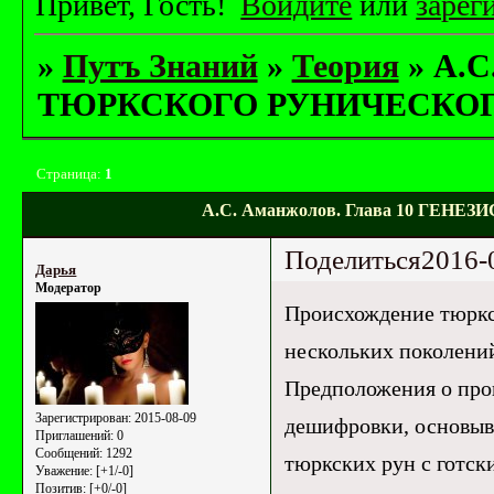
Привет, Гость!
Войдите
или
зарег
»
Путъ Знаний
»
Теория
»
А.С
ТЮРКСКОГО РУНИЧЕСКО
Страница:
1
А.С. Аманжолов. Глава 10 ГЕ
Поделиться
2016-
Дарья
Модератор
Происхождение тюркск
нескольких поколений
Предположения о про
Зарегистрирован
: 2015-08-09
дешифровки, основыв
Приглашений:
0
Сообщений:
1292
тюркских рун с готск
Уважение:
[+1/-0]
Позитив:
[+0/-0]