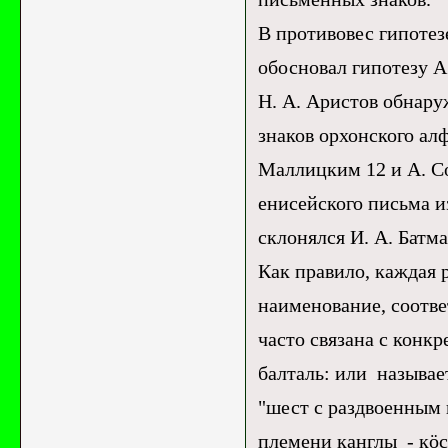
В противовес гипотез
обосновал гипотезу А
Н. А. Аристов обнару
знаков орхонского ал
Маллицким 12 и А. С
енисейского письма и
склонялся И. А. Батма
Как правило, каждая 
наименование, соотве
часто связана с конк
балталь: или называе
"шест с раздвоенным 
племени канглы - кöсе