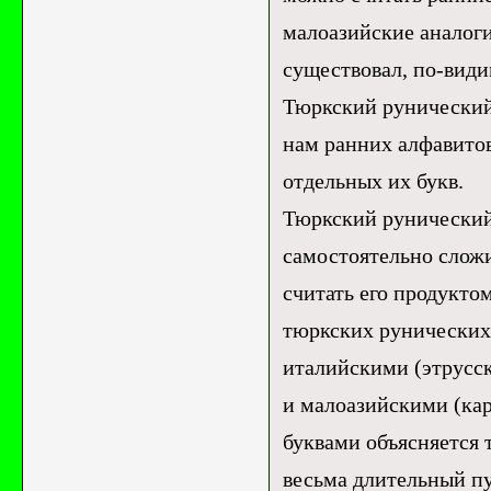
малоазийские аналог
существовал, по-вид
Тюркский рунический 
нам ранних алфавитов
отдельных их букв.
Тюркский рунический 
самостоятельно сложи
считать его продукто
тюркских рунических
италийскими (этрусс
и малоазийскими (ка
буквами объясняется 
весьма длительный пу