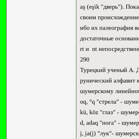
aş (eşik "дверь"). По
своим происхождение
ибо их палеография вс
достаточные основани
rt и nt непосредстве
290
Турецкий ученый А. 
рунический алфавит к
шумерскому линейно
oq, °q "стрела" - шу
kü, köz "глаз" - шуме
d, adaq "нога" - шум
j, ja(j) "лук"- шумер