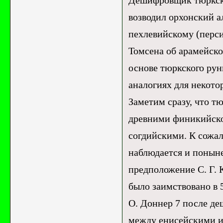
возводил орхонский а
пехлевийскому (перси
Томсена об арамейско
основе тюркского рун
аналогиях для некото
Заметим сразу, что т
древними финикийско
согдийскими. К сожал
наблюдается и понын
предположение С. Г. 
было заимствовано в 5
О. Доннер 7 после де
между енисейскими и