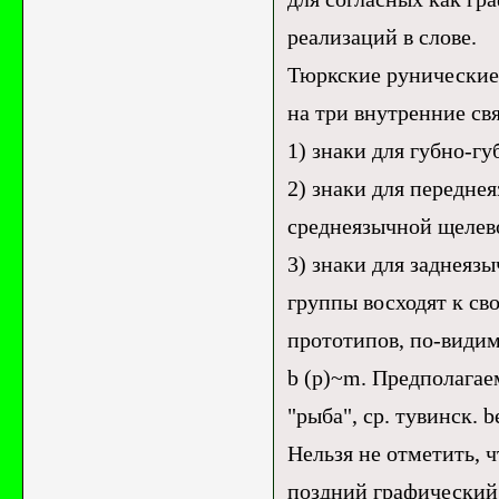
реализаций в слове.
Тюркские рунические
на три внутренние св
1) знаки для губно-г
2) знаки для переднеязы
среднеязычной щелево
3) знаки для заднеяз
группы восходят к св
прототипов, по-види
b (p)~m. Предполагае
"рыба", ср. тувинск. b
Нельзя не отметить, 
поздний графический 