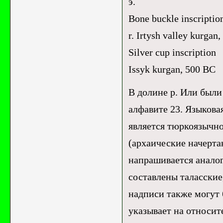
э.
Bone buckle inscriptio
r. Irtysh valley kurgan
Silver cup inscription
Issyk kurgan, 500 BC
В долине р. Или были
алфавите 23. Языкова
является тюркоязычно
(архаические начерта
напрашивается анало
составлены таласские
надписи также могут б
указывает на относит