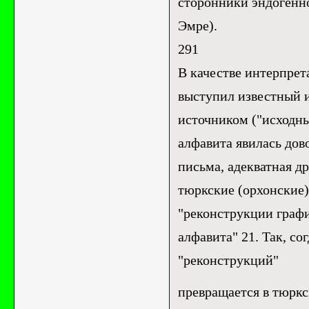
сторонники эндогенно
Эмре).
291
В качестве интерпрет
выступил известный 
источником ("исходны
алфавита явилась дов
письма, адекватная д
тюркские (орхонские)
"реконструкции графи
алфавита" 21. Так, сог
"реконструкций"
превращается в тюркск