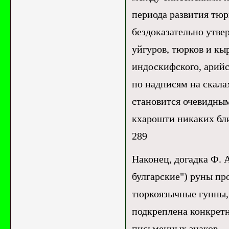
периода развития тюр
бездоказательно утве
уйгуров, тюрков и кыр
индоскифского, арийс
по надписям на скалах и
становится очевидны
кхарошти никаких бли
289
Наконец, догадка Ф. 
булгарские") руны пр
тюркоязычные гунны, я
подкреплена конкрет
письменных знаков.