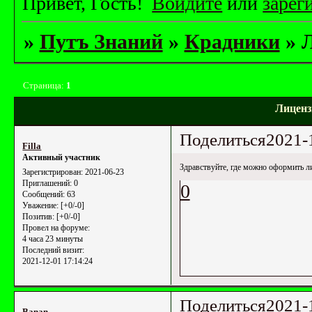
Привет, Гость!
Войдите
или
зарег
»
Путъ Знаний
»
Крадники
»
Страница:
1
Лиценз
Поделиться
2021-
Filla
Активный участник
Здравствуйте, где можно оформить ли
Зарегистрирован
: 2021-06-23
Приглашений:
0
0
Сообщений:
63
Уважение:
[+0/-0]
Позитив:
[+0/-0]
Провел на форуме:
4 часа 23 минуты
Последний визит:
2021-12-01 17:14:24
Поделиться
2021-
Banan