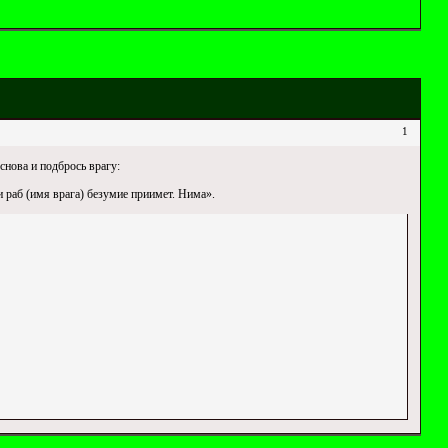
1
снова и подбрось врагу:
и раб (имя врага) безумие приимет. Нима».