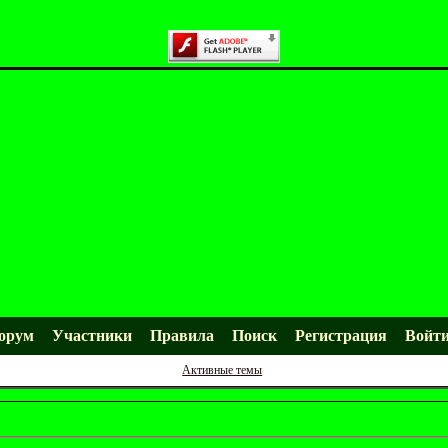
орум
Участники
Правила
Поиск
Регистрация
Войт
Активные темы