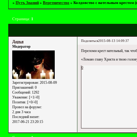
»
Путъ Знаний
»
Веретничество
»
Колдовство с нательным крестом (
Страница:
1
Поделиться
2015-08-13 14:09:37
Дарья
Модератор
Переломи крест нательный, так чтоб
«Ломаю главу Христа и твою голову 
0
Зарегистрирован
: 2015-08-09
Приглашений:
0
Сообщений:
1292
Уважение:
[+1/-0]
Позитив:
[+0/-0]
Провел на форуме:
2 дня 3 часа
Последний визит:
2017-06-21 23:20:15