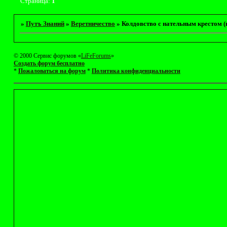
Страница:
1
»
Путъ Знаний
»
Веретничество
»
Колдовство с нательным крестом (
© 2000 Сервис форумов «
LiFeForums
»
Создать форум бесплатно
*
Пожаловаться на форум
*
Политика конфиденциальности