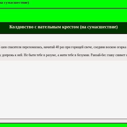
на сумасшествие)
Колдовство с нательным крестом (на сумасшествие)
 шея спасителя переломилась, начитай 40 раз при горящей свече, соедини воском огарка 
допрежь к ней. Не быти тебе в разуме, а жити тебе в безумии. Ранзай-бес главу снимет 