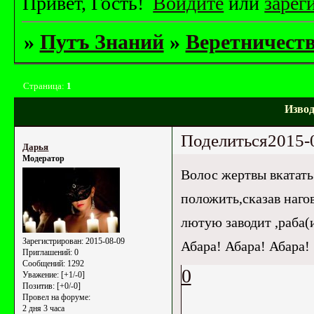
Привет, Гость!
Войдите
или
зарег
»
Путъ Знаний
»
Веретничест
Страница:
1
Извод
Поделиться
2015-
Дарья
Модератор
Волос жертвы вкатать
положить,сказав нагов
лютую заводит ,раба(
Зарегистрирован
: 2015-08-09
Абара! Абара! Абара!
Приглашений:
0
Сообщений:
1292
0
Уважение:
[+1/-0]
Позитив:
[+0/-0]
Провел на форуме:
2 дня 3 часа