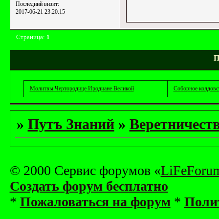
Последний визит:
2017-06-21 23:20:15
Страница:
1
П
Молитвы Чертородице Иродиане Великой
Соборное колдовс
»
Путъ Знаний
»
Веретничест
© 2000 Сервис форумов «
LiFeForu
Создать форум бесплатно
*
Пожаловаться на форум
*
Поли