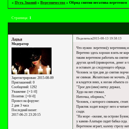
»
Путъ Знаний
»
Веретничество
»
Обряд снятия негатива веретеном
Страница:
1
Поделиться
2015-08-13 19:58:13
Дарья
Модератор
Что нужно :веретено(у веретенниц и
Веретено здесь хорошо взять не кор
таким веретеном работать на снятие
других целей (приворотов, денег и т
и оставьте до следующего обряда.
Человек за три дня до снятия порч
не снимая. Желательно не мочить. 
Зарегистрирован
: 2015-08-09
и кладется вниз, к ногам объекта со
Приглашений:
0
"Трое ден (имя) нитку держал,
Сообщений:
1292
Уважение:
[+1/-0]
Худо на нее стяжал.
Позитив:
[+0/-0]
Ниточка, оборвись,"
Провел на форуме:
Человек, с которого снимаем, стоит.
2 дня 3 часа
Практик ходит вокруг него и читает
Последний визит:
сзади.
2017-06-21 23:20:15
"На море –океане, на острове Буяне
у камня-Алатыря сидит бабка седа.
Веретеном играет, калену стрелу нат