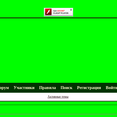
орум
Участники
Правила
Поиск
Регистрация
Войт
Активные темы