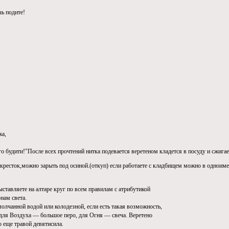
чь подите!
жа,
го будити!"После всех прочтений нитка подевается веретеном кладется в посуду и сжигае
екресток,можно зарыть под осиной.(откуп) если работаете с кладбищем можно в одноим
ставляете на алтаре круг по всем правилам с атрибутикой
нам света.
олчанной водой или колодезной, если есть такая возможность,
 для Воздуха — большое перо, для Огня — свеча. Веретено
о еще травой девятисила.