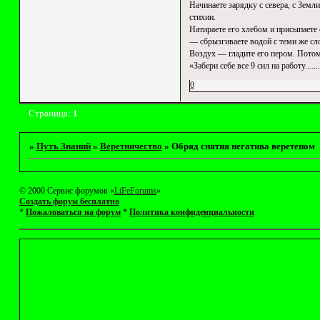
Начинаете зарядку с севера, с Земли
стихии.
Натираете его хлебом и присыпаете
— сбрызгиваете водой с теми же сл
Воздух — гладите его пером. Потом 
«Забери себе все 9 сил на работу...
0
Страница:
1
»
Путъ Знаний
»
Веретничество
»
Обряд снятия негатива веретеном
© 2000 Сервис форумов «
LiFeForums
»
Создать форум бесплатно
*
Пожаловаться на форум
*
Политика конфиденциальности