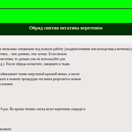
Обряд снятия негатива веретеном
х несколько специально под всякую работу ),вода(молчанная или колодезная,ключевая),п
откое, - чем длиннее, тем лучше. Если начали
 негатива, то дальше уже не используйте для
.д.). После обряда почистите, заверните в ткань
и обвязывает талию шерстяной красной нитью, и носит
Далее в момент процедуры эта нитка разрезается ножом
 словами:
 9 раз. Во время чтения слегка колет веретеном спереди и
,
ягивает.