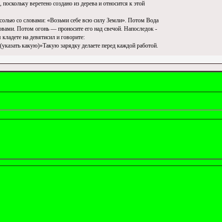
, поскольку веретено создано из дерева и относится к этой
 солью со словами: «Возьми себе всю силу Земли». Потом Вода
овами. Потом огонь — проносите его над свечой. Напоследок -
кладете на девятисил и говорите:
....(указать какую)»Такую зарядку делаете перед каждой работой.