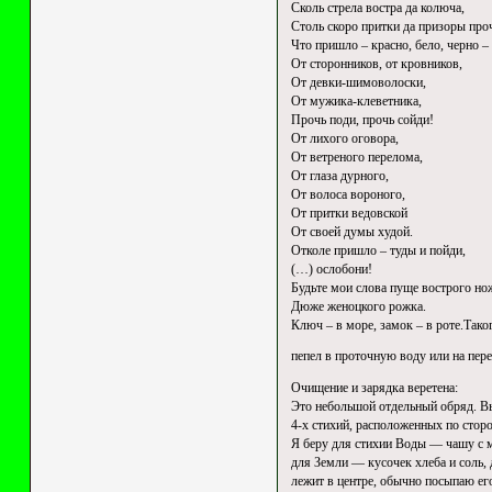
Сколь стрела востра да колюча,
Столь скоро притки да призоры про
Что пришло – красно, бело, черно –
От сторонников, от кровников,
От девки-шимоволоски,
От мужика-клеветника,
Прочь поди, прочь сойди!
От лихого оговора,
От ветреного перелома,
От глаза дурного,
От волоса вороного,
От притки ведовской
От своей думы худой.
Отколе пришло – туды и пойди,
(…) ослобони!
Будьте мои слова пуще вострого но
Дюже женоцкого рожка.
Ключ – в море, замок – в роте.Тако
пепел в проточную воду или на пер
Очищение и зарядка веретена:
Это небольшой отдельный обряд. Вы
4-х стихий, расположенных по сторо
Я беру для стихии Воды — чашу с м
для Земли — кусочек хлеба и соль,
лежит в центре, обычно посыпаю ег