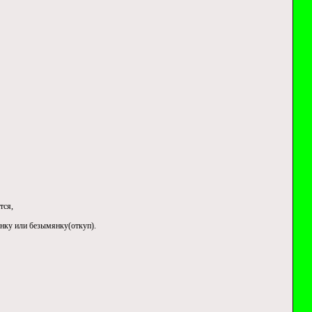
тся,
енку или безымянку(откуп).