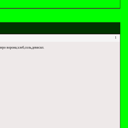
1
еро ворона,хлеб,соль,девясил.