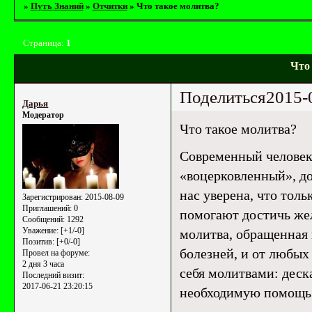
»
Путъ Знаний
»
Отчитки
»
Что такое молитва?
Страница:
1
Что
Поделиться
2015-
Дарья
Модератор
Что такое молитва?
Современный человек
«воцерковленный», до
нас уверена, что толь
Зарегистрирован
: 2015-08-09
Приглашений:
0
помогают достичь жел
Сообщений:
1292
Уважение:
[+1/-0]
молитва, обращенная 
Позитив:
[+0/-0]
болезней, и от любых
Провел на форуме:
2 дня 3 часа
себя молитвами: деска
Последний визит:
2017-06-21 23:20:15
необходимую помощь 