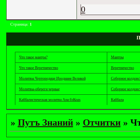
0
Страница:
1
П
Что такое мантра?
Мантры
Что такое Веретничество
Веретничество
Молитвы Чертородице Иродиане Великой
Соборное колдовс
Молитвы-обереги черные
Соборное колдовс
Каббалистическая молитва Ана бэКоах
Каббала
»
Путъ Знаний
»
Отчитки
»
Чт