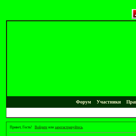
Форум
Участники
Пра
Привет, Гость!
Войдите
или
зарегистрируйтесь
.