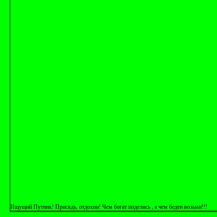
Ищущий Путник! Присядь, отдохни! Чем богат поделись , а чем беден возьми!!!