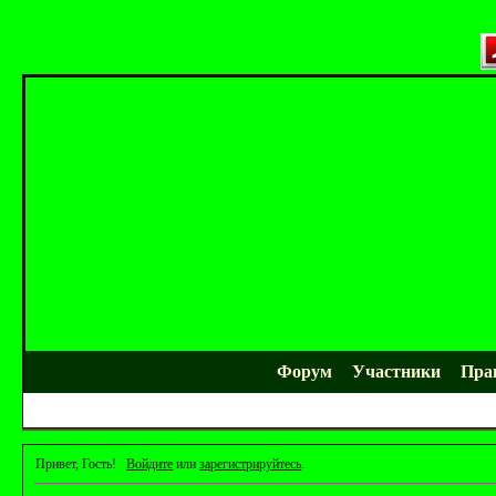
Форум
Участники
Пра
Привет, Гость!
Войдите
или
зарегистрируйтесь
.