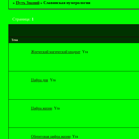
»
Путъ Знаний
»
Славянская нумерология
Страница:
1
Тема
Жреческий магический квадрат
Yrа
Цифра дня
Yrа
Цифра жизни
Yrа
Обереговая цифра жизни
Yrа