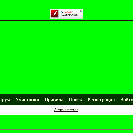
орум
Участники
Правила
Поиск
Регистрация
Войт
Активные темы