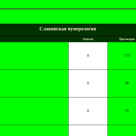
Славянская нумерология
Ответов
Просмотров
0
173
0
58
0
55