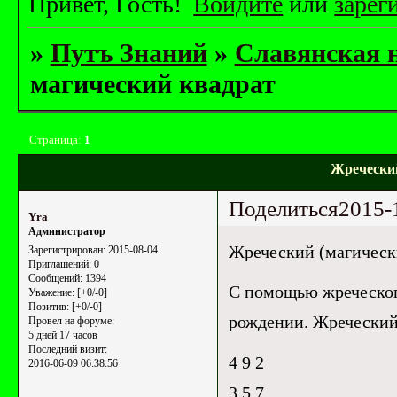
Привет, Гость!
Войдите
или
зарег
»
Путъ Знаний
»
Славянская 
магический квадрат
Страница:
1
Жречески
Поделиться
2015-
Yrа
Администратор
Жреческий (магическ
Зарегистрирован
: 2015-08-04
Приглашений:
0
Сообщений:
1394
С помощью жреческого
Уважение:
[+0/-0]
Позитив:
[+0/-0]
рождении. Жреческий 
Провел на форуме:
5 дней 17 часов
Последний визит:
4 9 2
2016-06-09 06:38:56
3 5 7