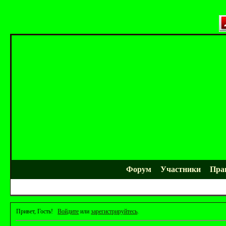
Форум
Участники
Пра
Привет, Гость!
Войдите
или
зарегистрируйтесь
.