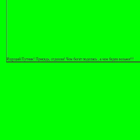
Ищущий Путник! Присядь, отдохни! Чем богат поделись , а чем беден возьми!!!