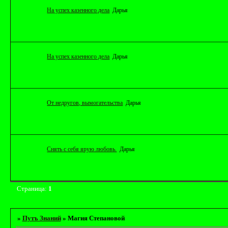
На успех казенного дела
Дарья
На успех казенного дела
Дарья
От недругов, вымогательства
Дарья
Снять с себя ярую любовь.
Дарья
Страница:
1
»
Путъ Знаний
»
Магия Степановой