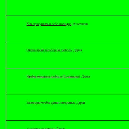
Как присушить к себе молодца
Анастасия
Очень ярый за­го­вор на лю­бовь
Дарья
Чтобы женщина любила (Степанова)
Дарья
Заговоры чтобы деньги водились
Дарья
заговоры на деньги
Дарья