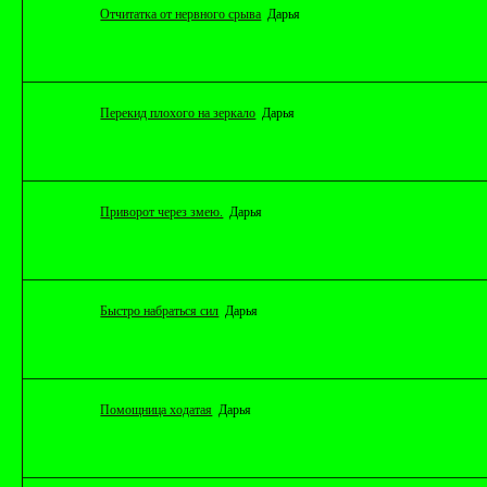
Отчитатка от нервного срыва
Дарья
Перекид плохого на зеркало
Дарья
При­во­рот че­рез змею.
Дарья
Быстро набраться сил
Дарья
Помощница ходатая
Дарья