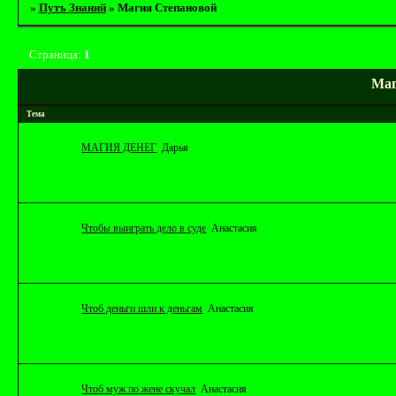
»
Путъ Знаний
»
Магия Степановой
Страница:
1
Маг
Тема
МАГИЯ ДЕНЕГ
Дарья
Чтобы выиграть дело в суде
Анастасия
Чтоб деньги шли к деньгам
Анастасия
Чтоб муж по жене скучал
Анастасия