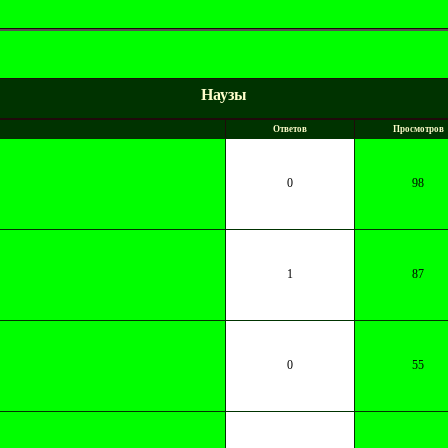
Наузы
Ответов
Просмотров
0
98
1
87
0
55