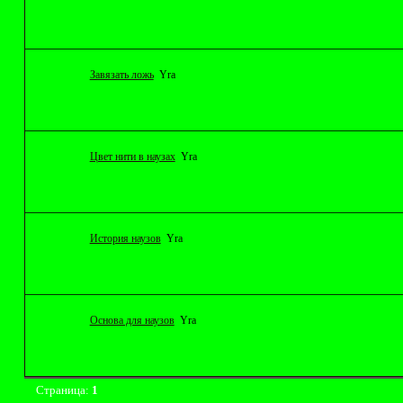
Завязать ложь
Yrа
Цвет нити в наузах
Yrа
История наузов
Yrа
Основа для наузов
Yrа
Страница:
1