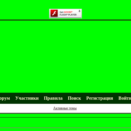
орум
Участники
Правила
Поиск
Регистрация
Войт
Активные темы