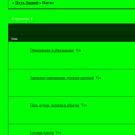
»
Путъ Знаний
»
Наузы
Страница:
1
Тема
Обмеривание и обвязывание
Yrа
Завивание,завязывание деревьев,растений
Yrа
Нить ,кудель ,веревки в обрядах
Yrа
Спутать дороги
Yrа