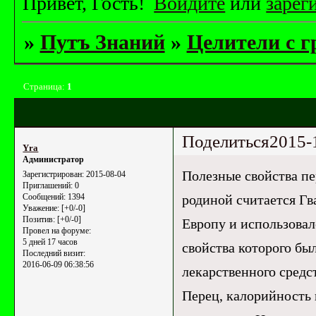
Привет, Гость!
Войдите
или
зарег
»
Путъ Знаний
»
Целители с г
Страница:
1
Поделиться
2015-
Yrа
Администратор
Полезные свойства пе
Зарегистрирован
: 2015-08-04
Приглашений:
0
родиной считается Гв
Сообщений:
1394
Уважение:
[+0/-0]
Позитив:
[+0/-0]
Европу и использовалс
Провел на форуме:
5 дней 17 часов
свойства которого бы
Последний визит:
2016-06-09 06:38:56
лекарственного средст
Перец, калорийность 