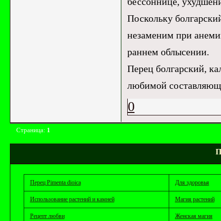
бессоннице, ухудшени
Поскольку болгарский 
незаменим при анемии
раннем облысении.
Перец болгарский, ка
любимой составляюще
0
Страница:
1
П
Перец Pimenta dioica
Для здоровья
Использование растений и камней
Магия растений
Рецепт любви
Женская магия