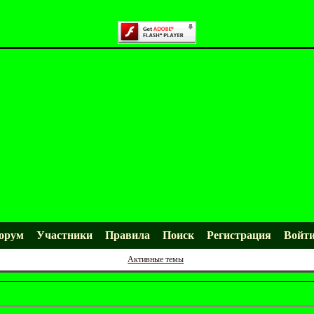
орум
Участники
Правила
Поиск
Регистрация
Войт
Активные темы