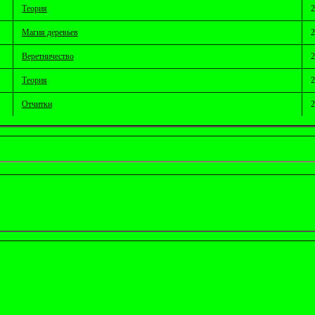
Теория
2
Магия деревьев
2
Веретничество
2
Теория
2
Отчитки
2