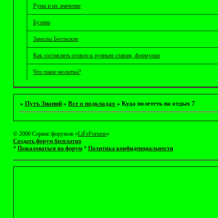
Руны и их значение
Бузина
Замолы Бесовские
Как составлять оговор к рунным ставам, формулам
Что такое молитва?
»
Путъ Знаний
»
Все о подкладах
»
Куда полететь на отдых 7
© 2000 Сервис форумов «
LiFeForums
»
Создать форум бесплатно
*
Пожаловаться на форум
*
Политика конфиденциальности